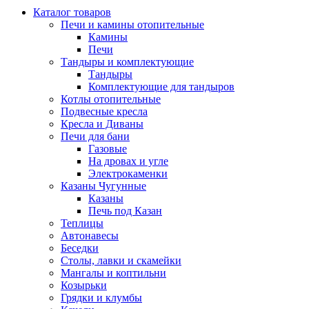
Каталог товаров
Печи и камины отопительные
Камины
Печи
Тандыры и комплектующие
Тандыры
Комплектующие для тандыров
Котлы отопительные
Подвесные кресла
Кресла и Диваны
Печи для бани
Газовые
На дровах и угле
Электрокаменки
Казаны Чугунные
Казаны
Печь под Казан
Теплицы
Автонавесы
Беседки
Столы, лавки и скамейки
Мангалы и коптильни
Козырьки
Грядки и клумбы