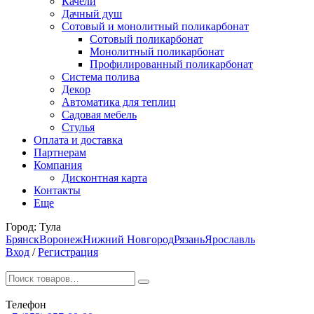
Качели
Дачный душ
Сотовый и монолитный поликарбонат
Сотовый поликарбонат
Монолитный поликарбонат
Профилированный поликарбонат
Система полива
Декор
Автоматика для теплиц
Садовая мебель
Стулья
Оплата и доставка
Партнерам
Компания
Дисконтная карта
Контакты
Еще
Город:
Тула
Брянск
Воронеж
Нижний Новгород
Рязань
Ярославль
Вход
/
Регистрация
Телефон