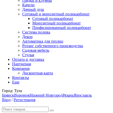
Грядки и клумбы
Качели
Дачный душ
Сотовый и монолитный поликарбонат
Сотовый поликарбонат
Монолитный поликарбонат
Профилированный поликарбонат
Система полива
Декор
Автоматика для теплиц
Ротанг собственного производства
Садовая мебель
Стулья
Оплата и доставка
Партнерам
Компания
Дисконтная карта
Контакты
Еще
Город:
Тула
Брянск
Воронеж
Нижний Новгород
Рязань
Ярославль
Вход
/
Регистрация