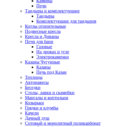
Камины
Печи
Тандыры и комплектующие
Тандыры
Комплектующие для тандыров
Котлы отопительные
Подвесные кресла
Кресла и Диваны
Печи для бани
Газовые
На дровах и угле
Электрокаменки
Казаны Чугунные
Казаны
Печь под Казан
Теплицы
Автонавесы
Беседки
Столы, лавки и скамейки
Мангалы и коптильни
Козырьки
Грядки и клумбы
Качели
Дачный душ
Сотовый и монолитный поликарбонат