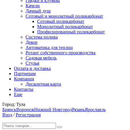
Грядки и клумбы
Качели
Дачный душ
Сотовый и монолитный поликарбонат
Сотовый поликарбонат
Монолитный поликарбонат
Профилированный поликарбонат
Система полива
Декор
Автоматика для теплиц
Ротанг собственного производства
Садовая мебель
Стулья
Оплата и доставка
Партнерам
Компания
Дисконтная карта
Контакты
Еще
Город:
Тула
Брянск
Воронеж
Нижний Новгород
Рязань
Ярославль
Вход
/
Регистрация