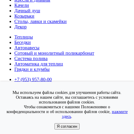
Качели
Дачный душ
Козырьки
Столы, лавки и скамейки
Декор
Теплицы
Беседки
Автонавесы
Сотовый и монолитный поликарбонат
Система полива
Автоматика для теплиц
Грядки и клумбы
+7 (953) 957-80-00
Время работы: Пн-Сб (09:00 - 17:00)
Воскресенье выходной.
Мы используем файлы cookies для улучшения работы сайта.
Оставаясь на нашем сайте, вы соглашаетесь с условиями
Подписка на новости
использования файлов cookies.
Подписаться
Чтобы ознакомиться с нашими Положениями о
конфиденциальности и об использовании файлов cookie,
нажмите
Я согласен на
обработку персональных данных
здесь
.
Я согласен