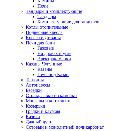
Камины
Печи
Тандыры и комплектующие
Тандыры
Комплектующие для тандыров
Котлы отопительные
Подвесные кресла
Кресла и Диваны
Печи для бани
Газовые
На дровах и угле
Электрокаменки
Казаны Чугунные
Казаны
Печь под Казан
Теплицы
Автонавесы
Беседки
Столы, лавки и скамейки
Мангалы и коптильни
Козырьки
Грядки и клумбы
Качели
Дачный душ
Сотовый и монолитный поликарбонат