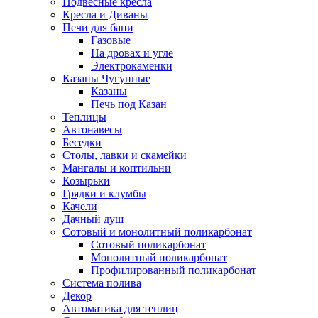
Подвесные кресла
Кресла и Диваны
Печи для бани
Газовые
На дровах и угле
Электрокаменки
Казаны Чугунные
Казаны
Печь под Казан
Теплицы
Автонавесы
Беседки
Столы, лавки и скамейки
Мангалы и коптильни
Козырьки
Грядки и клумбы
Качели
Дачный душ
Сотовый и монолитный поликарбонат
Сотовый поликарбонат
Монолитный поликарбонат
Профилированный поликарбонат
Система полива
Декор
Автоматика для теплиц