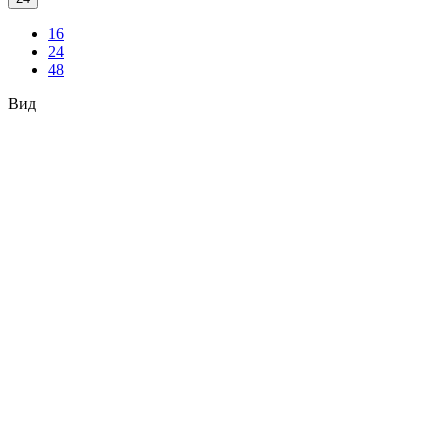
16
24
48
Вид