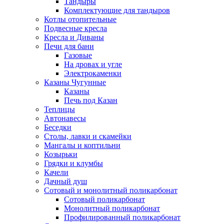
Тандыры
Комплектующие для тандыров
Котлы отопительные
Подвесные кресла
Кресла и Диваны
Печи для бани
Газовые
На дровах и угле
Электрокаменки
Казаны Чугунные
Казаны
Печь под Казан
Теплицы
Автонавесы
Беседки
Столы, лавки и скамейки
Мангалы и коптильни
Козырьки
Грядки и клумбы
Качели
Дачный душ
Сотовый и монолитный поликарбонат
Сотовый поликарбонат
Монолитный поликарбонат
Профилированный поликарбонат